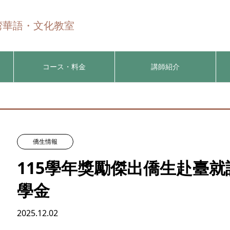
n 台湾華語・文化教室
コース・料金
講師紹介
僑生情報
115學年獎勵傑出僑生赴臺
學金
2025.12.02