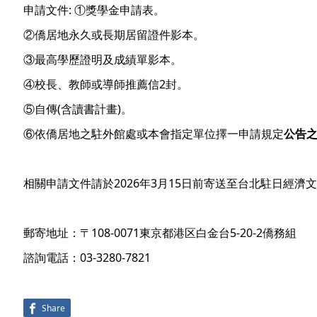
申請文件: ①獎學金申請表。
②僑居地永久或長期居留證件影本。
③最高學歷證明及成績單影本。
④校長、教師或導師推薦信2封。
⑤自傳(含讀書計畫)。
⑥依僑居地之駐外館處或本會指定單位擇一申請規定
公告
相關申請文件請於2026年3月15日前寄送至台北駐日經濟
郵寄地址：〒108-0071東京都港区白金台5-20-2僑務組
諮詢電話：03-3280-7821
Share