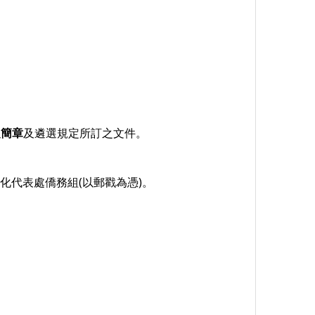
之簡章
及遴選規定所訂之文件。
文化代表處僑務組(以郵戳為憑)。