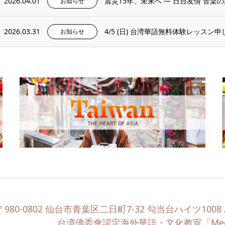
2026.04.01
震災15年、未来へ ― 日台友情 音楽
お知らせ
2026.03.31
4/5 (日) 台湾華語無料体験レッスン
お知らせ
〒980-0802 仙台市青葉区二日町7-32 勾当台ハイツ1008 / T
台湾僑委會認定海外華語・文化教室「Meet 