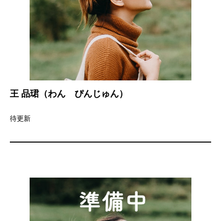
王 品
珺（わん ぴんじゅん）
待更新