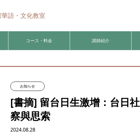
n 台湾華語・文化教室
コース・料金
講師紹介
お知らせ
[書摘] 留台日生激增：台日
察與思索
2024.08.28