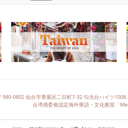
〒980-0802 仙台市青葉区二日町7-32 勾当台ハイツ1008 / T
台湾僑委會認定海外華語・文化教室「Meet 