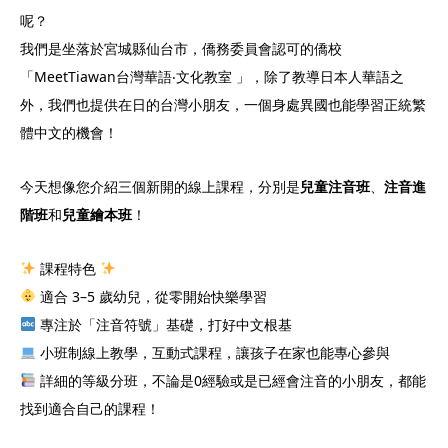
呢？
我們是坐落於宮城縣仙台市，僑務委員會認可的僑校
「MeetTiawan台灣華語‧文化教室 」，除了教導日本人華語之
外，我們也提供在日的台灣小朋友，一個身處異國也能學習正統繁
體中文的機會！
今天想像您介紹三個新開的線上課程，分別是
兒童注音班
、
注音進
階班
和
兒童繪本班
！
課程特色
適合 3–5 歲幼兒，從零開始快樂學習
專注於「注音符號」基礎，打好中文根基
小班制線上教學，互動式課程，讓孩子在家也能專心參與
詳細的等級分班，不論是0經驗或是已經會注音的小朋友，都能
找到適合自己的課程！